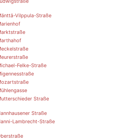
udwigstraße
änttä-Vilppula-Straße
arienhof
arktstraße
arthahof
eckelstraße
eurerstraße
ichael-Felke-Straße
igennesstraße
ozartstraße
ühlengasse
utterschieder Straße
annhausener Straße
anni-Lambrecht-Straße
berstraße