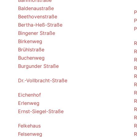
Bahnhofstraße
Baldenaustraße
P
Beethovenstraße
P
Bertha-Heß-Straße
P
Bingener Straße
Birkenweg
R
Brühlstraße
R
Buchenweg
R
Burgunder Straße
R
R
Dr.-Vollbracht-Straße
R
R
Eichenhof
R
Erlenweg
R
Ernst-Siegel-Straße
R
Felkehaus
R
Felsenweg
R