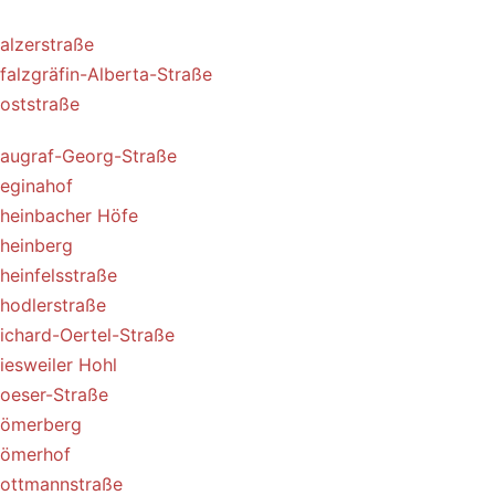
alzerstraße
falzgräfin-Alberta-Straße
oststraße
augraf-Georg-Straße
eginahof
heinbacher Höfe
heinberg
heinfelsstraße
hodlerstraße
ichard-Oertel-Straße
iesweiler Hohl
oeser-Straße
ömerberg
ömerhof
ottmannstraße