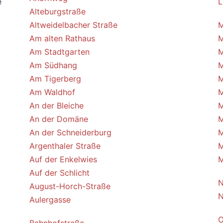
e
L
Alteburgstraße
Altweidelbacher Straße
M
Am alten Rathaus
M
Am Stadtgarten
M
Am Südhang
M
Am Tigerberg
M
Am Waldhof
M
An der Bleiche
M
An der Domäne
M
An der Schneiderburg
M
Argenthaler Straße
M
Auf der Enkelwies
M
Auf der Schlicht
N
August-Horch-Straße
N
Aulergasse
O