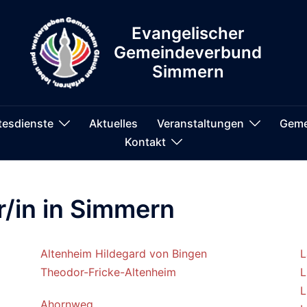
Evangelischer
Gemeindeverbund
Simmern
tesdienste
Aktuelles
Veranstaltungen
Geme
Kontakt
r/in in Simmern
Altenheim Hildegard von Bingen
L
Theodor-Fricke-Altenheim
L
L
Ahornweg