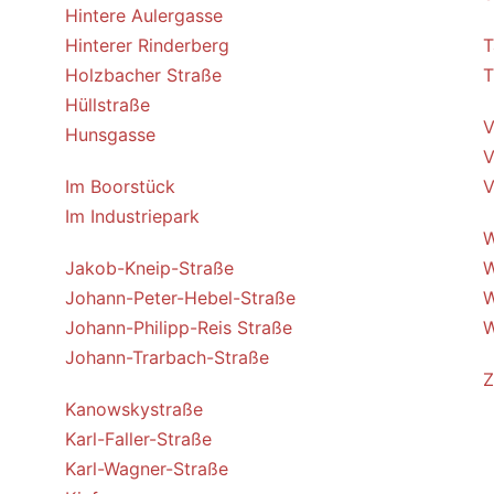
Hintere Aulergasse
Hinterer Rinderberg
T
Holzbacher Straße
T
Hüllstraße
V
Hunsgasse
V
Im Boorstück
V
Im Industriepark
W
Jakob-Kneip-Straße
W
Johann-Peter-Hebel-Straße
W
Johann-Philipp-Reis Straße
W
Johann-Trarbach-Straße
Z
Kanowskystraße
Karl-Faller-Straße
Karl-Wagner-Straße