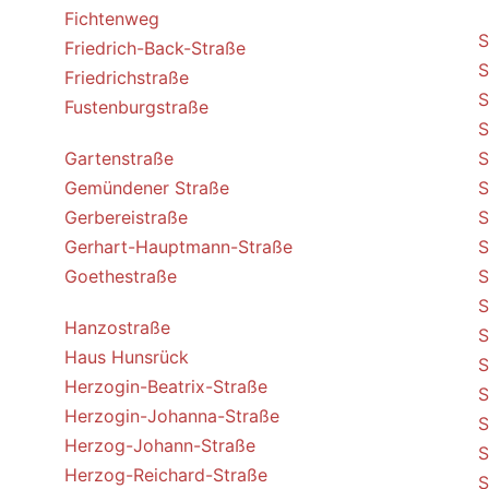
Fichtenweg
S
Friedrich-Back-Straße
S
Friedrichstraße
S
Fustenburgstraße
S
Gartenstraße
S
Gemündener Straße
S
Gerbereistraße
S
Gerhart-Hauptmann-Straße
S
Goethestraße
S
S
Hanzostraße
S
Haus Hunsrück
S
Herzogin-Beatrix-Straße
S
Herzogin-Johanna-Straße
S
Herzog-Johann-Straße
S
Herzog-Reichard-Straße
S