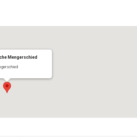
e Kalender
iCalendar
rche Mengerschied
ngerschied