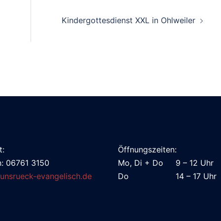
Kindergottesdienst XXL in Ohlweiler
t:
Öffnungszeiten:
n: 06761 3150
Mo, Di + Do 9 – 12 Uhr
unsrueck-evangelisch.de
Do 14 – 17 Uhr