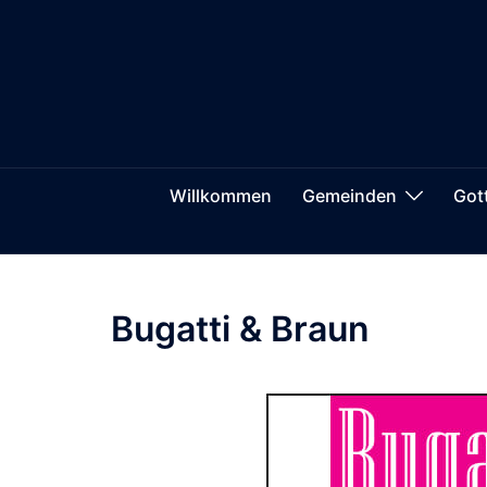
Zum
springen
Inhalt
springen
Willkommen
Gemeinden
Got
Bugatti & Braun