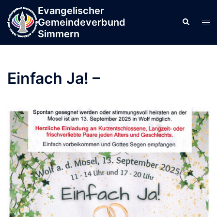
Zum
Evangelischer
springen
Inhalt
Gemeindeverbund
Men
Suche
springen
Simmern
ums
Einfach Ja! –