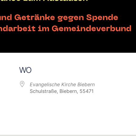
WO
Evangelische Kirche Biebern
Schulstraße, Biebern, 55471
e Kalender
iCalendar