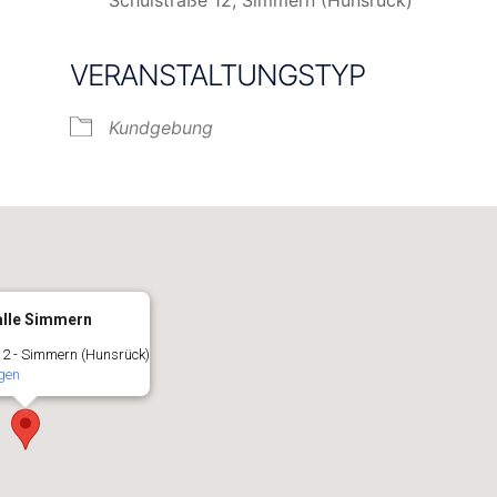
VERANSTALTUNGSTYP
e Kalender
iCalendar
Kundgebung
lle Simmern
12 - Simmern (Hunsrück)
gen