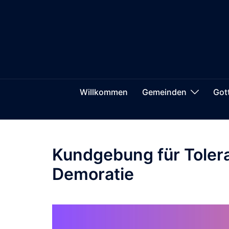
Zum
springen
Inhalt
springen
Willkommen
Gemeinden
Got
Kundgebung für Toler
Demoratie