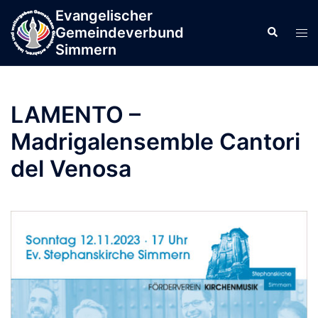
Zum
Evangelischer
springen
Inhalt
Gemeindeverbund
Men
Suche
springen
Simmern
ums
LAMENTO –
Madrigalensemble Cantori
del Venosa