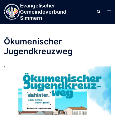
Zum
Evangelischer
springen
Inhalt
Gemeindeverbund
Men
Suche
springen
Simmern
ums
Ökumenischer
Jugendkreuzweg