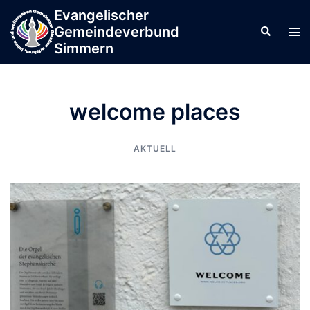
Zum
Evangelischer
springen
Inhalt
Gemeindeverbund
Men
Suche
springen
Simmern
ums
welcome places
AKTUELL