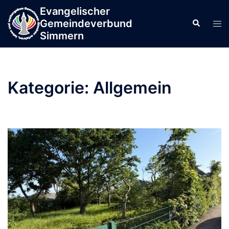
Zum
Evangelischer
springen
Inhalt
Gemeindeverbund
Men
Suche
springen
Simmern
ums
Kategorie:
Allgemein