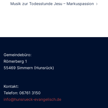
Musik zur Todesstunde Jesu – Markuspassion
Gemeindebüro:
Römerberg 1
55469 Simmern (Hunsrück)
Kontakt:
Telefon: 06761 3150
info@hunsrueck-evangelisch.de