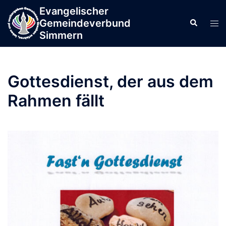
Zum
Evangelischer
springen
Inhalt
Gemeindeverbund
Men
Suche
springen
Simmern
ums
Gottesdienst, der aus dem
Rahmen fällt